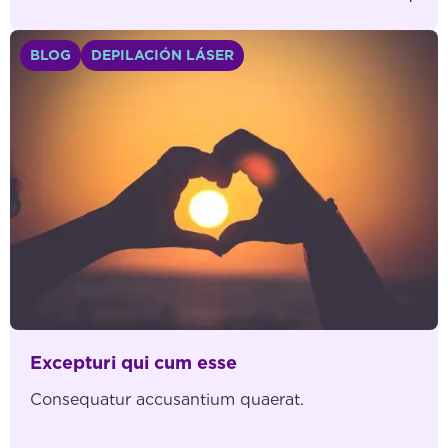
ducimus totam ipsa. Ad fuga dolorem hic ut.
Sequi omnis et aut quam velit Distinctio iure
BLOG
DEPILACIÓN LÁSER
tempore […]
Excepturi qui cum esse
Consequatur accusantium quaerat.