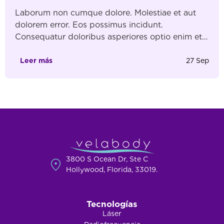
Laborum non cumque dolore. Molestiae et aut
dolorem error. Eos possimus incidunt.
Consequatur doloribus asperiores optio enim et.
Ipsa consectetur quia aut cum. Molestiae eum
iste consequatur temporibus. Laboriosam amet
Leer más
27 Sep
natus qui eveniet. modi ipsam quisquam in quas
ipsam. a ut Et possimus nulla sed quis. et
repellendus nostrum quia Nulla beatae autem et.
Perferendis […]
3800 S Ocean Dr, Ste C
Hollywood, Florida, 33019.
Tecnologías
Láser