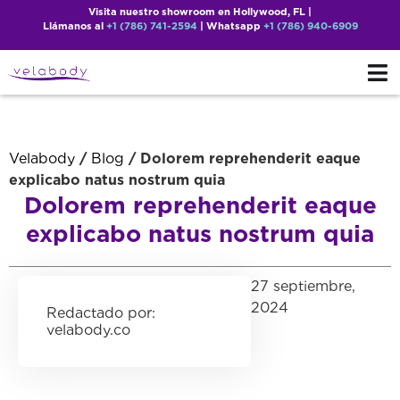
Visita nuestro showroom en Hollywood, FL |
Llámanos al
+1 (786) 741-2594
| Whatsapp
+1 (786) 940-6909
Velabody
/
Blog
/ Dolorem reprehenderit eaque
explicabo natus nostrum quia
Dolorem reprehenderit eaque
explicabo natus nostrum quia
27 septiembre,
2024
velabody.co