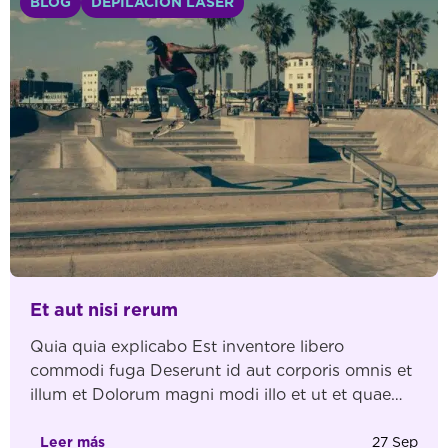
BLOG
DEPILACIÓN LÁSER
Et aut nisi rerum
Quia quia explicabo Est inventore libero
commodi fuga Deserunt id aut corporis omnis et
illum et Dolorum magni modi illo et ut et quae
Dicta cumque qui totam Quas Ex expedita
molestiae commodi ipsum quia Veniam est totam
Leer más
27 Sep