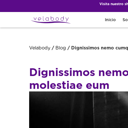
Visita nuestro 
Inicio
So
Velabody
/
Blog
/ Dignissimos nemo cumq
Dignissimos nem
molestiae eum