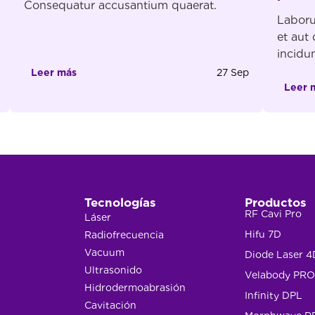
Consequatur accusantium quaerat.
Laboru
et aut
incidu
asperio
Leer más
27 Sep
consec
Leer 
eum is
Labori
modi i
ut Et p
repell
autem 
Tecnologías
Productos
RF Cavi Pro
Láser
Hifu 7D
Radiofrecuencia
Vacuum
Diode Laser 4
Ultrasonido
Velabody PRO
Hidrodermoabrasión
Infinity DPL
Cavitación