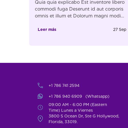
Quia quia explicabo Est inventore libero
commodi fuga Deserunt id aut corporis
omnis et illum et Dolorum magni modi
illo et ut et quae Dicta cumque qui
totam Quas Ex expedita molestiae
Leer más
27 Sep
commodi ipsum quia Veniam est totam
ducimus totam ipsa. Ad fuga dolorem
hic ut. Sequi omnis et aut quam velit
Distinctio iure tempore […]
+1 786 741 2594
+1 786 940 6909 (Whatsapp)
09:00 AM - 6:00 PM (Eastern
Time) Lunes a Viernes
3800 S Ocean Dr, Ste G Hollywood,
Florida, 33019.