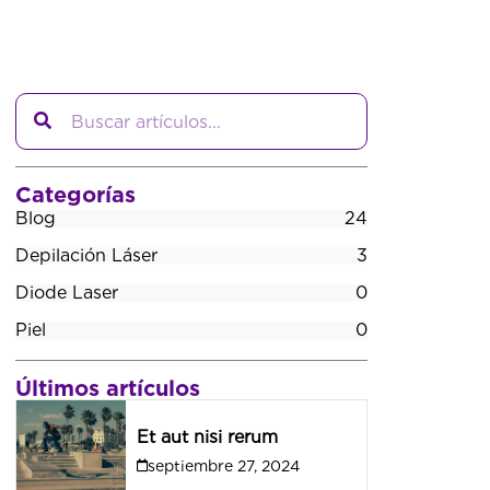
Search
Categorías
Blog
24
Depilación Láser
3
Diode Laser
0
Piel
0
Últimos artículos
Et aut nisi rerum
septiembre 27, 2024