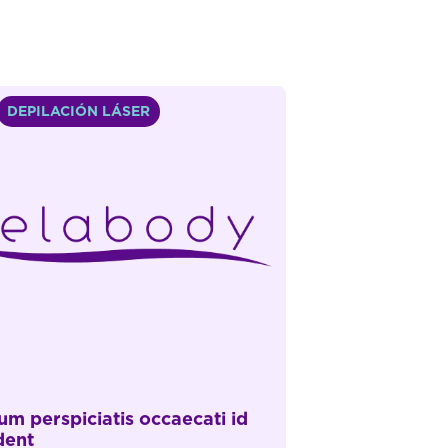
DEPILACIÓN LÁSER
um perspiciatis occaecati id
dent