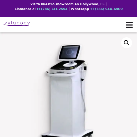
Visita nuestro showroom en Hollywood, FL |
Llámanos al
+1 (786) 741-2594
| Whatsapp
+1 (786) 940-6909