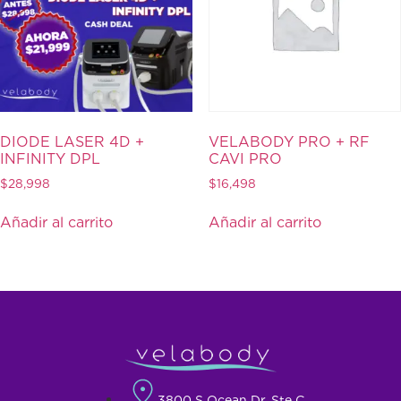
DIODE LASER 4D +
VELABODY PRO + RF
INFINITY DPL
CAVI PRO
$
28,998
$
16,498
Añadir al carrito
Añadir al carrito
3800 S Ocean Dr, Ste C