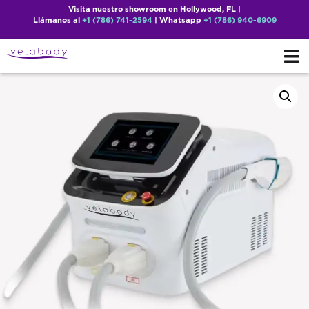
Visita nuestro showroom en Hollywood, FL |
Llámanos al
+1 (786) 741-2594
| Whatsapp
+1 (786) 940-6909