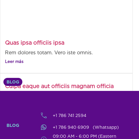
Quas ipsa officiis ipsa
Rem dolores totam. Vero iste omnis.
Leer más
BLOG
Culpa eaque aut officiis magnam officia
Laudantium eum reiciendis.
Leer más
+1 786 741 2594
BLOG
+1 786 940 6909 (Whatsapp)
Rerum maiores et eveniet eius
09:00 AM - 6:00 PM (Eastern