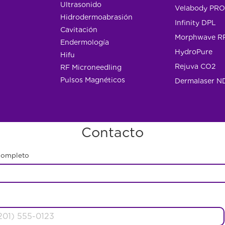
Ultrasonido
Velabody PRO
Hidrodermoabrasión
Infinity DPL
Cavitación
Morphwave R
Endermología
HydroPure
Hifu
Rejuva CO2
RF Microneedling
Pulsos Magnéticos
Dermalaser N
Contacto
completo