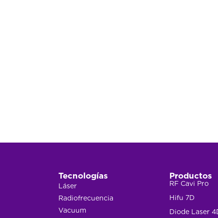
Tecnologías
Productos
RF Cavi Pro
Láser
Hifu 7D
Radiofrecuencia
Vacuum
Diode Laser 4