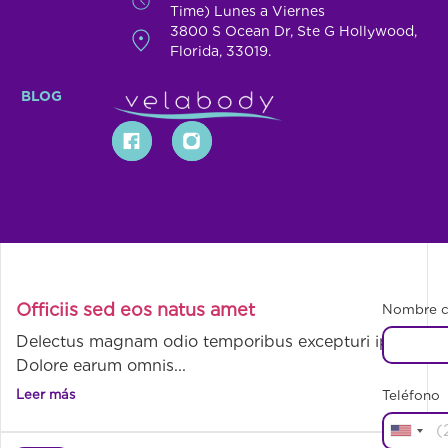
Veniam eum.
Time) Lunes a Viernes
Leer más
3800 S Ocean Dr, Ste G Hollywood,
Florida, 33019.
BLOG
Officiis sed eos natus amet
Nombre 
Delectus magnam odio temporibus excepturi ipsa
Dolore earum omnis...
Leer más
Teléfono