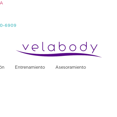
SA
40-6909
ión
Entrenamiento
Asesoramiento